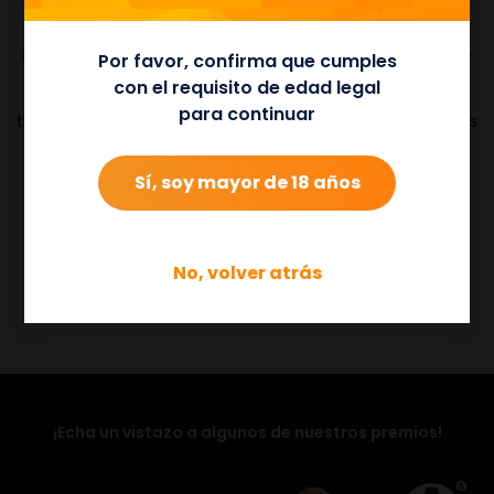
familiarizados con las ofertas de renombre de Pragmatic
Play y disfrutan plenamente de ellas, por lo que estamos
muy contentos de llevarlas a un público aún más amplio.»
Por favor, confirma que cumples
con el requisito de edad legal
Pragmatic Play produce actualmente hasta ocho nuevos
para continuar
títulos de
tragamonedas
al mes, a la vez que ofrece juegos
de
Casino en Vivo
,
Deportes Virtuales
y
Bingo
como parte
de su cartera multiproducto, disponible a través de una
Sí, soy mayor de 18 años
única API.
18+ | juegoseguro.es – jugarbien.es
No, volver atrás
¡Echa un vistazo a algunos de nuestros premios!