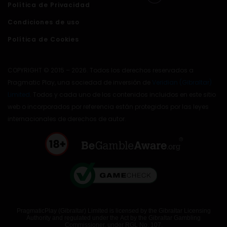
Política de Privacidad
Condiciones de uso
Política de Cookies
COPYRIGHT © 2015 – 2026. Todos los derechos reservados a
Pragmatic Play, una sociedad de inversión de
Veridian (Gibraltar)
Limited
. Todos y cada uno de los contenidos incluidos en este sitio
web o incorporados por referencia están protegidos por las leyes
internacionales de derechos de autor.