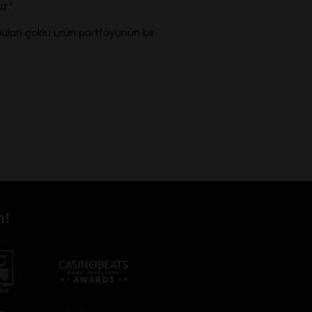
z.”
nulan çoklu ürün portföyünün bir
yor.
n!