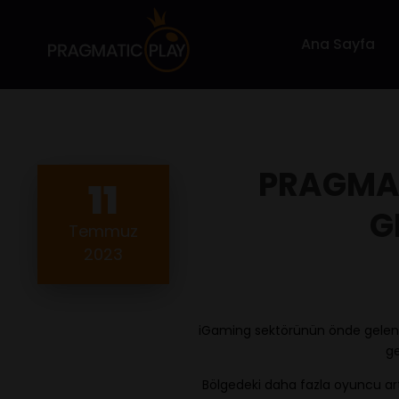
Ana Sayfa
PRAGMAT
11
G
Temmuz
2023
iGaming sektörünün önde gelen iç
ge
Bölgedeki daha fazla oyuncu art