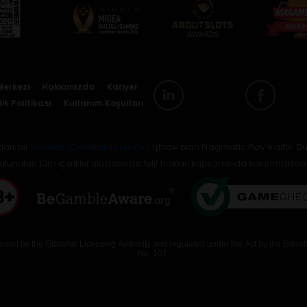
Merkezi
Hakkımızda
Kariyer
lik Politikası
Kullanım Koşulları
rı, bir
Veridian (Cebelitarık) Limited
iştiraki olan Pragmatic Play’e aittir. 
ulunulan tüm içerikler uluslararası telif hakları kapsamında korunmaktadı