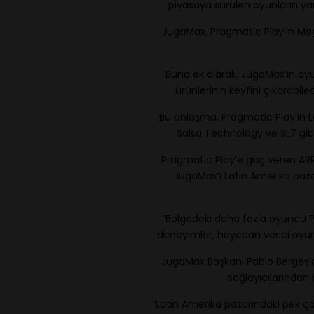
piyasaya sürülen oyunların ya
JugaMax, Pragmatic Play’in Me
Buna ek olarak, JugaMax’ın oyu
ürünlerinin keyfini çıkarabil
Bu anlaşma, Pragmatic Play’in La
Salsa Technology ve SL7 gib
Pragmatic Play’e güç veren ARRI
JugaMax’ı Latin Amerika paz
“Bölgedeki daha fazla oyuncu P
deneyimler, heyecan verici oyunla
JugaMax Başkanı Pablo Bergesio i
sağlayıcılarından 
“Latin Amerika pazarındaki pek ço