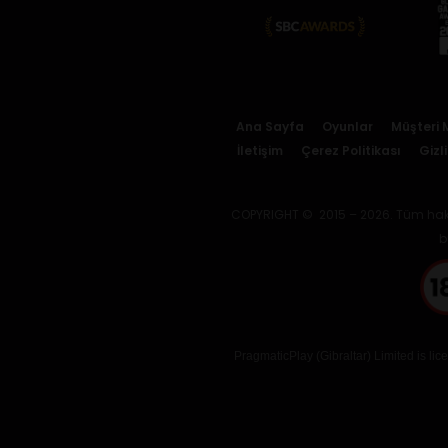
Ana Sayfa
Oyunlar
Müşteri 
İletişim
Çerez Politikası
Gizli
COPYRIGHT © 2015 – 2026. Tüm hakla
b