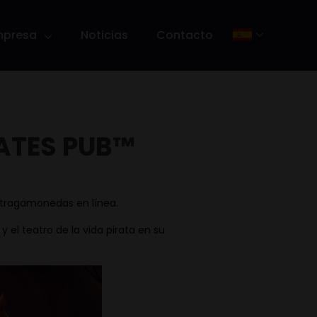
mpresa
Noticias
Contacto
RATES PUB™
 tragamonedas en línea.
 el teatro de la vida pirata en su