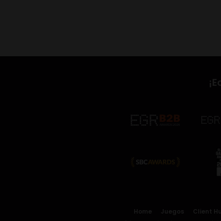
¡E
Home
Juegos
Client H