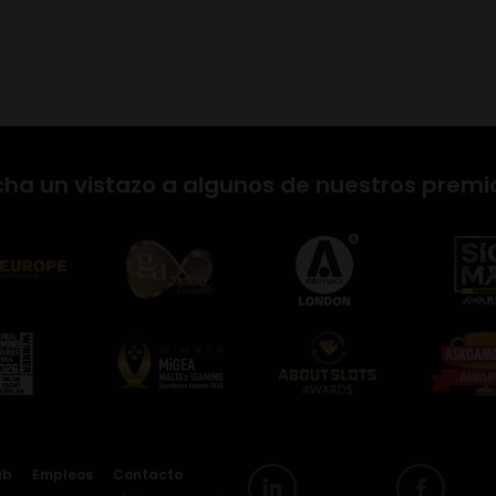
cha un vistazo a algunos de nuestros premi
ub
Empleos
Contacto