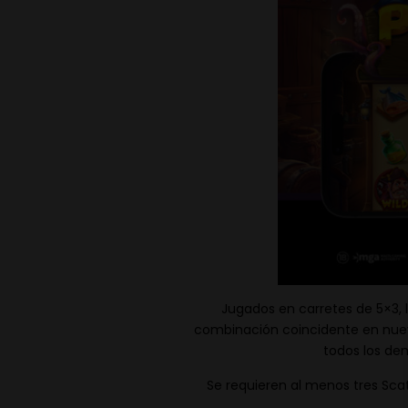
Jugados en carretes de 5×3,
combinación coincidente en nuev
todos los dem
Se requieren al menos tres Scat