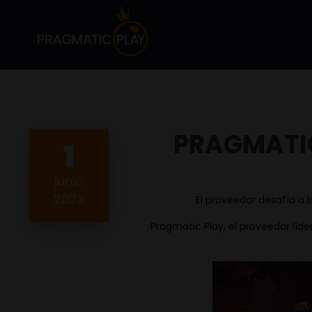
PRAGMATIC
1
junio
2023
El proveedor desafía a
Pragmatic Play, el proveedor líde