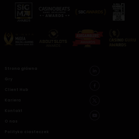
Strona główna
Gry
Client Hub
Kariera
Kontakt
O nas
Polityka ciasteczek