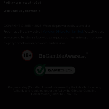
Polityka prywatności
Warunki użytkowania
COPYRIGHT © 2015 – 2026. Wszelkie prawa zastrzeżone dla
Pragmatic Play, inwestycji
Veridian (Gibraltar) Limited
. Wszelkie treści
zawarte na tej stronie lub włączone przez odniesienie są chronione
międzynarodowymi prawami autorskimi.