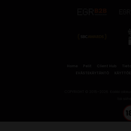
Home
Pelit
Client Hub
Tiet
EVÄSTEKÄYTÄNTÖ
KÄYTTÖ
COPYRIGHT © 2015–2026. Kaikki oikeu
tai siih