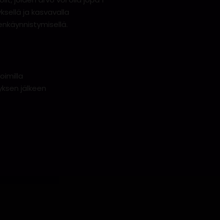
ksellä ja kasvavalla
eenkäynnistymisellä.
oimilla
yksen jälkeen