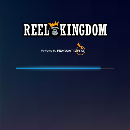
Informations de base sur
Le contenu des modèles
les jeux
Pragmatic Play est
RTP:
96.51%
destiné aux personnes
âgées de 18 ans et plus.
Jetez un coup d'œil à certaines de nos récompenses !
Veuillez confirmer que vous avez
l'âge légal requis pour continuer.
Oui, j'ai 18 ans ou plus
Non, ramène-moi