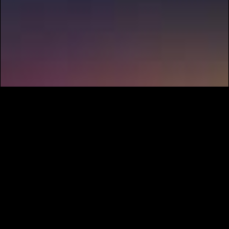
Home
Jeux
Client Hub
About Us
Carrières
Contact
POLITIQUE DE CONFIDENTIALITÉ
POLITIQUE DE COOKIE
Termes d’utilisation
COPYRIGHT © 2015 – 2026. Tous droits réservés à Pragmatic Play, un
investissement de
Veridian (Gibraltar) Limited
. Tout le contenu