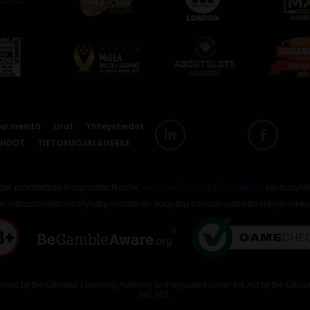
oa meistä
Urat
Yhteystiedot
EHDOT
TIETOSUOJALAUSEKE
det pidätetään Pragmatic Playlle,
Veridian (Gibraltar) Limitedin
sijoitusyhti
en viittaamalla sisällytetty sisältö on suojattu kansainvälisillä tekijänoikeu