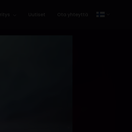
ritys
Uutiset
Ota yhteyttä