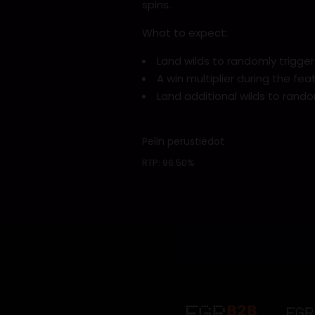
spins.
What to expect:
Land wilds to randomly trigger
A win multiplier during the fea
Land additional wilds to rando
Pelin perustiedot
RTP:
96.50%