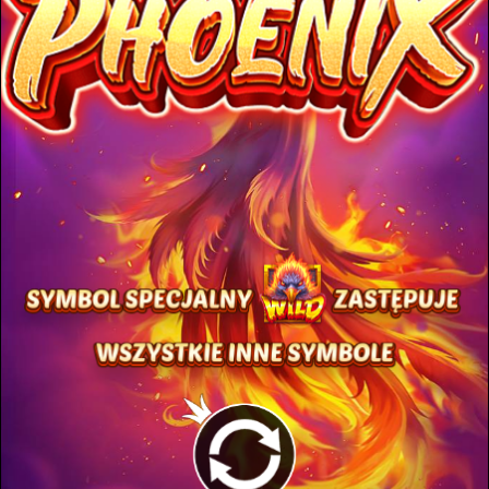
Proszę potwierdzić, że spełniasz
wymagania wiekowe, aby
kontynuować
Tak, mam 18 lat lub więcej
Nie, zabierz mnie z powrotem
Strona główna
Gry
Client Hub
Kariera