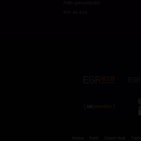
Pelin perustiedot
RTP:
96.42%
Home
Pelit
Client Hub
Tiet