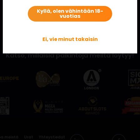
Kyllä, olen vähintään 18-
vuotias
Ei, vie minut takaisin
Katso, millaisia palkintoja meiltä löytyy!
oa meistä
Urat
Yhteystiedot