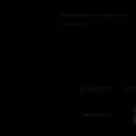
Podstawowe informacje o grze
RTP:
96.42%