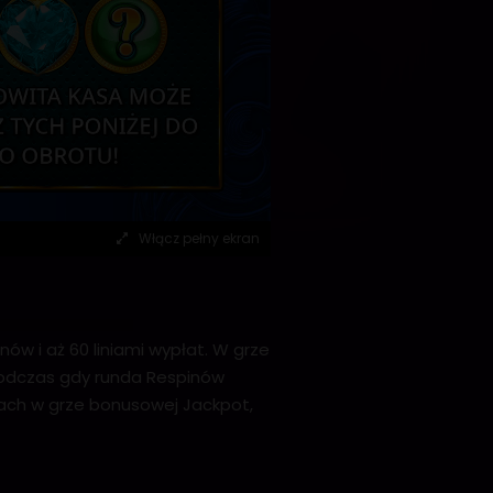
Włącz pełny ekran
w i aż 60 liniami wypłat. W grze
podczas gdy runda Respinów
tach w grze bonusowej Jackpot,