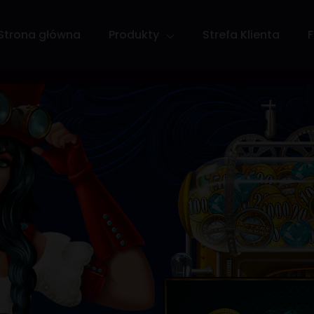
Strona główna
Produkty
Strefa Klienta