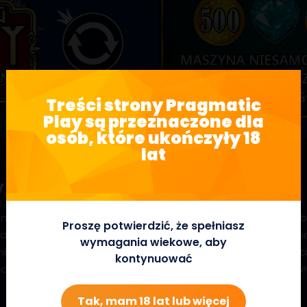
Treści strony Pragmatic
Play są przeznaczone dla
osób, które ukończyły 18
lat
y Machine™
ney Machine™, grze slotowej z dynamicznym formatem bębnó
Proszę potwierdzić, że spełniasz
zy może losowo rzucać symbole Wild i Mystery na siatkę, 
wymagania wiekowe, aby
bol pieniędzy, który trafi. Uruchom turbinę na pełnych obro
kontynuować
and-match” i wygraj jeden z czterech dostępnych Jackpotów!
Tak, mam 18 lat lub więcej