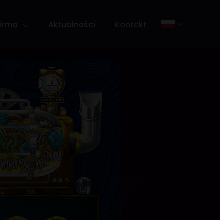
Firma
Aktualności
Kontakt