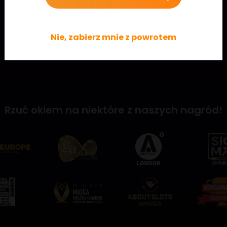
Nie, zabierz mnie z powrotem
Rzuć okiem na niektóre z naszych nagród!