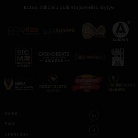
Katso, millaisia palkintoja meiltä löytyy!
Home
Pelit
Client Hub