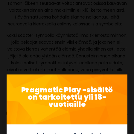
Tämän jälkeen seuraavat voitot antavat osissa kasvavan
voittokertoimen aina maksimiin eli x10-kertoimeen asti.
Häviön sattuessa kohdalle tilanne nollaantuu, eikä
seuraavalla kierroksella esiinny kolossaalisia symboleita.
Kaksi scatter-symbolia käynnistää ilmaiskierrostoiminnon,
jolla pelaajat saavat ensin viisi elämää, ja jokainen ei-
voittava kierros vähentää elämiä yhdellä siihen asti, ettei
jäljellä ole enää yhtään elämää. Bonustoiminnon aikana
kolossaaliset symbolit esiintyvät edelleen peliruudulla,
eivätkä voittokertoimet nollaannu, vaan pysyvät keloilla.
Aztec Blaze™
seuraa sellaisten viimeaikaisten hittipelien
Pragmatic Play -sisältö
jalanjäljissä kuin
Book of Golden Sands™
,
Striking Hot 5™
ja
Happy Hooves™
, jotka kaikki kuuluvat yli 250 HTML5-pelin
on tarkoitettu yli 18-
joukkoon Pragmatic Playn palkitussa pelivalikoimassa.
vuotiaille
Irina Cornides, Pragmatic Playn operatiivinen johtaja
,
sanoi: “Olemme antaneet kolossaalisten symbolien
mekaniikalle uuden buustin
Aztec Blaze™
-slotissa
lisäämällä elämiä, voittokertoimia ja ylimääräisiä