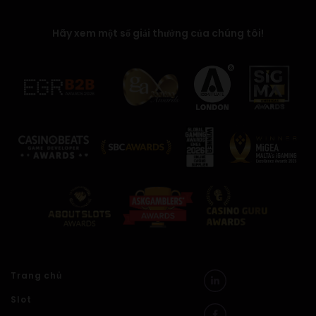
Hãy xem một số giải thưởng của chúng tôi!
Trang chủ
Slot