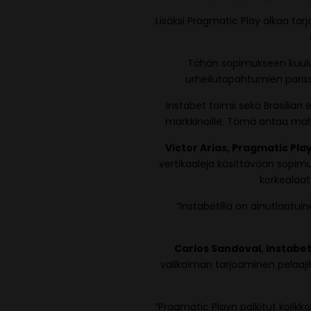
Lisäksi Pragmatic Play alkaa tarj
Tähän sopimukseen kuuluu
urheilutapahtumien pariss
Instabet toimii sekä Brasilia
markkinoille. Tämä antaa mahdo
Victor Arias, Pragmatic Pl
vertikaaleja käsittävään sopim
korkealaat
“Instabetillä on ainutlaat
Carlos Sandoval, Instabet
valikoiman tarjoaminen pelaaj
“Pragmatic Playn palkitut kolikkop