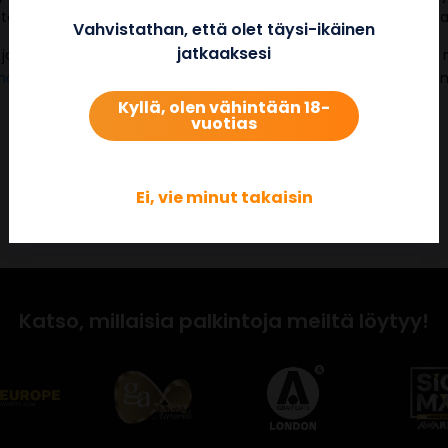
tetaan varmasti lämpimästi vastaan pelaajiemme keskuudessa
Vahvistathan, että olet täysi-ikäinen
jatkaaksesi
n jopa seitsemän
uutta kolikkopeliä
kuukaudessa sen lisäksi, että
ino
– ja
bingo
-pelejä. Yrityksen koko valikoima on saatavilla yhde
Kyllä, olen vähintään 18-
18+ | BeGambleAware.org
vuotias
Ei, vie minut takaisin
Katso, millaisia palkintoja meiltä löytyy!