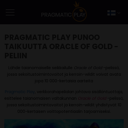
PRAGMATIC PLAY PUNOO
TAIKUUTTA ORACLE OF GOLD -
PELIIN
Lähde taianomaiselle seikkailulle
Oracle of Gold
-pelissä,
jossa sekoitustoimintovoitot ja kerroin-wildit voivat avata
jopa 10 000-kertaisia aarteita
Pragmatic Play
, verkkorahapelialan johtava sisällöntuottaja,
esittelee taianomaisen valtakunnan
Oracle of Gold
-pelissä,
jossa sekoitustoimintovoitot ja kerroin-wildit yhdistyvät 10
000-kertaisen voittopotentiaalin tarjoamiseksi.