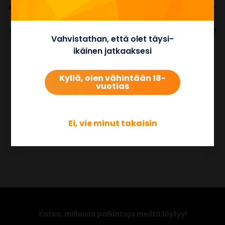
sanoo:
“
Oracle of Gold
loihtii kiehtovan sekoituksen kerroin-
wildeja, muuttuvia symboleita ja erikoispanoksia tarjoten
mukaansatempaavan kolikkopelikokemuksen, joka maksaa
Vahvistathan, että olet täysi-
jopa 10 000-kertaisia palkintoja.”
ikäinen jatkaaksesi
Pragmatic Play tuottaa tällä hetkellä jopa kahdeksan
uutta
kolikkopeliä
kuukaudessa
Kyllä, olen vähintään 18-
sekä
livekasino-
ja
bingopelejä
osana
vuotias
monituoteportfoliotaan, joka on saatavilla yhden
ohjelmointirajapinnan kautta.
Ei, vie minut takaisin
K18 | BeGambleAware.org
Katso, millaisia palkintoja meiltä löytyy!