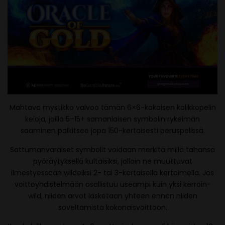
Mahtava mystikko valvoo tämän 6×6-kokoisen kolikkopelin
keloja, joilla 5–15+ samanlaisen symbolin rykelmän
saaminen palkitsee jopa 150-kertaisesti peruspelissä.
Sattumanvaraiset symbolit voidaan merkitä millä tahansa
pyöräytyksellä kultaisiksi, jolloin ne muuttuvat
ilmestyessään wildeiksi 2- tai 3-kertaisella kertoimella. Jos
voittoyhdistelmään osallistuu useampi kuin yksi kerroin-
wild, niiden arvot lasketaan yhteen ennen niiden
soveltamista kokonaisvoittoon.