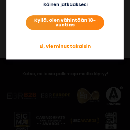
ikäinen jatkaaksesi
tuotantoon kuuluu myös
livekasino
– ja
bingo
-pelejä.
Yrityksen koko valikoima on saatavilla yhden APIn kautta.
Kyllä, olen vähintään 18-
18+ | BeGambleAware.org
vuotias
Ei, vie minut takaisin
Katso, millaisia palkintoja meiltä löytyy!