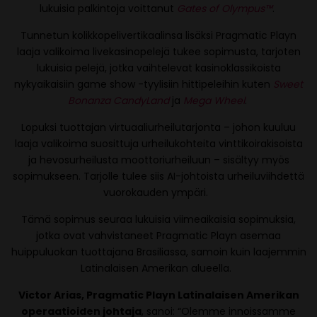
lukuisia palkintoja voittanut
Gates of Olympus™
.
Tunnetun kolikkopelivertikaalinsa lisäksi Pragmatic Playn
laaja valikoima livekasinopelejä tukee sopimusta, tarjoten
lukuisia pelejä, jotka vaihtelevat kasinoklassikoista
nykyaikaisiin game show -tyylisiin hittipeleihin kuten
Sweet
Bonanza CandyLand
ja
Mega Wheel
.
Lopuksi tuottajan virtuaaliurheilutarjonta – johon kuuluu
laaja valikoima suosittuja urheilukohteita vinttikoirakisoista
ja hevosurheilusta moottoriurheiluun – sisältyy myös
sopimukseen. Tarjolle tulee siis AI-johtoista urheiluviihdettä
vuorokauden ympäri.
Tämä sopimus seuraa lukuisia viimeaikaisia sopimuksia,
jotka ovat vahvistaneet Pragmatic Playn asemaa
huippuluokan tuottajana Brasiliassa, samoin kuin laajemmin
Latinalaisen Amerikan alueella.
Victor Arias, Pragmatic Playn Latinalaisen Amerikan
operaatioiden johtaja
, sanoi: “Olemme innoissamme