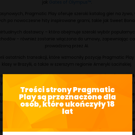
jak
Gates of Olympus™
.
ynowych, Pragmatic Play oferuje szeroki katalog gier na żywo,
ych po nowoczesne hity inspirowane grami, takie jak Sweet Bo
irtualnych dostawcy – która obejmuje szeroki wybór popularny
mochodów – również zostanie włączona do umowy, zapewniając c
prowadzoną przez AI.
i ostatnich transakcji, które wzmocniły pozycję Pragmatic Play
klasy w Brazylii, a także w szerszym regionie Ameryki Łacińskiej.
eracji w Ameryce Łacińskiej od Pragmatic Play
, powiedział: „Je
ynuujemy realizację naszej strategii wzrostu w całej Brazylii i 
Treści strony Pragmatic
zej wieloaspektowej oferty produktowej i oczekujemy, że będzie 
Play są przeznaczone dla
 umowa pozwala nam dotrzeć do większej liczby graczy niż kiedy
osób, które ukończyły 18
lat
wiedział: „Ta umowa z Pragmatic Play jest dla nas znaczącym k
sie dostarczania wciągających treści dobrze znanych wśród nasz
li dostęp do trzech różnych pionów, z których każdy oferuje uni