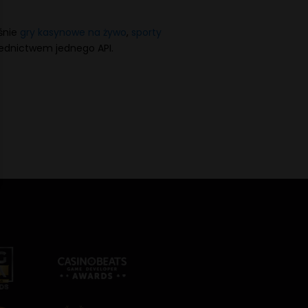
śnie
gry kasynowe na żywo
,
sporty
średnictwem jednego API.