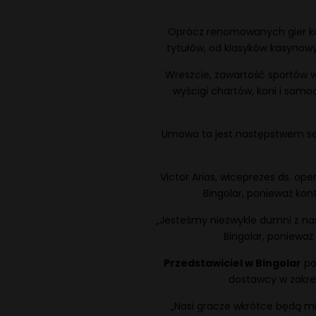
Oprócz renomowanych gier kas
tytułów, od klasyków kasynow
Wreszcie, zawartość sportów w
wyścigi chartów, koni i sa
Umowa ta jest następstwem seri
Victor Arias, wiceprezes ds. op
Bingolar, ponieważ kont
„Jesteśmy niezwykle dumni z nas
Bingolar, ponieważ
Przedstawiciel w Bingolar
po
dostawcy w zakre
„Nasi gracze wkrótce będą mie