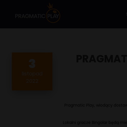
PRAGMATI
3
listopad
2022
Pragmatic Play, wiodący dostaw
Lokalni gracze Bingolar będą mi