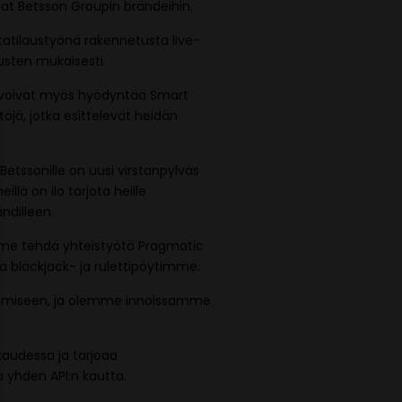
at Betsson Groupin brändeihin.
tatilaustyönä rakennetusta live-
usten mukaisesti.
t voivat myös hyödyntää Smart
jä, jotka esittelevät heidän
etssonille on uusi virstanpylväs
lä on ilo tarjota heille
ndilleen.
mme tehdä yhteistyötä Pragmatic
 blackjack- ja rulettipöytimme.
amiseen, ja olemme innoissamme
audessa ja tarjoaa
 yhden API:n kautta.