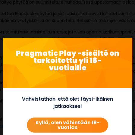
öityä pöytää on suunniteltu ainutlaatuisesti upottamaan pelaaj
ettua Blackjack-pöytää ja yksi uusi rulettipöytä lähetetään mit
 jokainen yksityiskohta on suunniteltu Betssonin tarkkojen vaatim
n toimittama omistettu studio, jota sen operaattorikumppani
ekasinopeliensä elementtejä tuottaakseen räätälöityjä ympäristö
brändejään.
Pragmatic Play -sisältö on
yn operatiivinen johtaja, sanoi
: ”Oma studion toimittaminen B
tarkoitettu yli 18-
ssa livekasinotarjonnassa. Betsson on arvostettu kumppani, ja meil
vuotiaille
tempaava live-ympäristö, joka on täysin omistettu heidän brä
roupin livekasinon johtaja
, lisäsi
: ”Olemme iloisia voidessa
äätälöidyn studion toimituksen, jossa voimme esitellä upouusia
Vahvistathan, että olet täysi-ikäinen
 sitoutumistamme ennennäkemättömien pelikokemusten tarjo
jatkaaksesi
studion lopputuloksista.”
ttaa tällä hetkellä jopa kahdeksan uutta
online-kolikkopeliä
kuuk
Kyllä, olen vähintään 18-
bingopelejä
osana monituotevalikoimaansa, jotka ovat saatavilla
vuotias