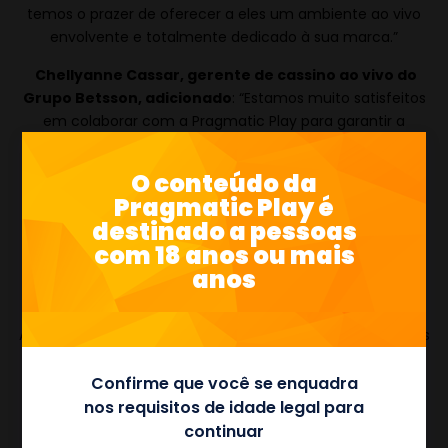
temos o prazer de oferecer a eles um ambiente ao vivo
envolvente e totalmente dedicado à sua marca.”
Chellyanne Cassar, gerente de cassino ao vivo do
Grupo Betsson
, adicionado
: “Estamos muito satisfeitos
em colaborar com a Pragmatic Play para garantir a
entrega de um estúdio personalizado e dedicado, onde
podemos apresentar nossas novas mesas de Blackjack e
O conteúdo da
Roleta.
Pragmatic Play é
destinado a pessoas
“A parceria destaca nosso compromisso compartilhado
com 18 anos ou mais
em oferecer experiências de jogo incomparáveis ​​e
anos
estamos entusiasmados com os resultados finais do
estúdio.”
A Pragmatic Play produz atualmente até oito novos títulos
de
slots online
por mês, ao mesmo tempo que oferece
jogos de
Cassino ao Vivo
e
jogos de Bingo
como parte de
Confirme que você se enquadra
seu portfólio de vários produtos, disponíveis por meio de
nos requisitos de idade legal para
uma única API.
continuar