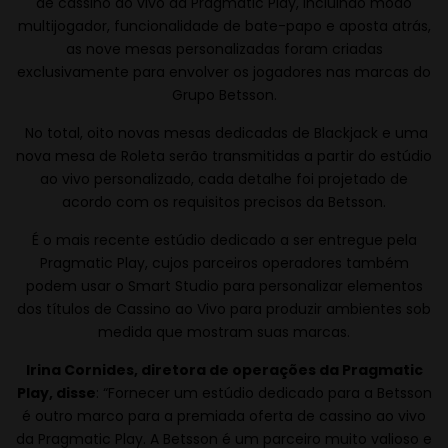
de cassino ao vivo da Pragmatic Play, incluindo modo
multijogador, funcionalidade de bate-papo e aposta atrás,
as nove mesas personalizadas foram criadas
exclusivamente para envolver os jogadores nas marcas do
Grupo Betsson.
No total, oito novas mesas dedicadas de Blackjack e uma
nova mesa de Roleta serão transmitidas a partir do estúdio
ao vivo personalizado, cada detalhe foi projetado de
acordo com os requisitos precisos da Betsson.
É o mais recente estúdio dedicado a ser entregue pela
Pragmatic Play, cujos parceiros operadores também
podem usar o Smart Studio para personalizar elementos
dos títulos de Cassino ao Vivo para produzir ambientes sob
medida que mostram suas marcas.
Irina Cornides, diretora de operações da Pragmatic
Play, disse
: “Fornecer um estúdio dedicado para a Betsson
é outro marco para a premiada oferta de cassino ao vivo
da Pragmatic Play. A Betsson é um parceiro muito valioso e