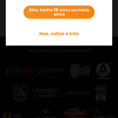
18+ | srij.turismodeportugal.pt
Sim, tenho 18 anos ou mais
anos
Nao, voltar a trás
Veja alguns dos nosso prémios!