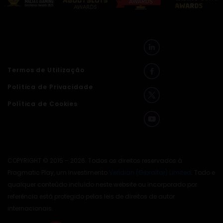
Termos de Utilização
Política de Privacidade
Política de Cookies
COPYRIGHT © 2015 – 2026. Todos os direitos reservados à
Pragmatic Play, um investimento
Veridian (Gibraltar) Limited
. Todo e
qualquer conteúdo incluído neste website ou incorporado por
referência está protegido pelas leis de direitos de autor
internacionais.