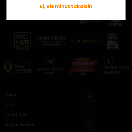
Ei, vie minut takaisin
Home
Pelit
Client Hub
Tietoa meistä