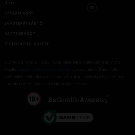
Urat
Yhteystiedot
EVÄSTEKÄYTÄNTÖ
KÄYTTÖEHDOT
TIETOSUOJALAUSEKE
COPYRIGHT © 2015–2026. Kaikki oikeudet pidätetään Pragmatic
Playlle,
Veridian (Gibraltar) Limitedin
sijoitusyhtiölle. Kaikki tällä
verkkosivustolla oleva tai siihen viittaamalla sisällytetty sisältö on
suojattu kansainvälisillä tekijänoikeuslaeilla.