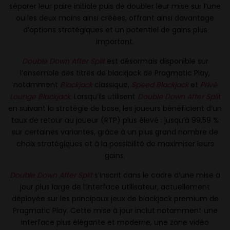
séparer leur paire initiale puis de doubler leur mise sur l’une
ou les deux mains ainsi créées, offrant ainsi davantage
d’options stratégiques et un potentiel de gains plus
important.
Double Down After Split
est désormais disponible sur
l’ensemble des titres de blackjack de Pragmatic Play,
notamment
Blackjack
classique,
Speed
Blackjack
et
Privé
Lounge Blackjack.
Lorsqu’ils utilisent
Double Down After Split
en suivant la stratégie de base, les joueurs bénéficient d’un
taux de retour au joueur (RTP) plus élevé : jusqu’à 99,59 %
sur certaines variantes, grâce à un plus grand nombre de
choix stratégiques et à la possibilité de maximiser leurs
gains.
Double Down After Split
s’inscrit dans le cadre d’une mise à
jour plus large de l’interface utilisateur, actuellement
déployée sur les principaux jeux de blackjack premium de
Pragmatic Play. Cette mise à jour inclut notamment une
interface plus élégante et moderne, une zone vidéo