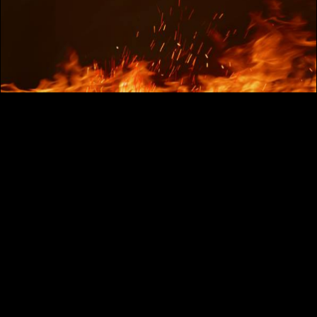
Home
Jeux
Client Hub
About Us
Carrières
Contact
POLITIQUE DE CONFIDENTIALITÉ
POLITIQUE DE COOKIE
Termes d’utilisation
COPYRIGHT © 2015 – 2026. Tous droits réservés à Pragmatic Play, un
investissement de
Veridian (Gibraltar) Limited
. Tout le contenu
présent sur ce site ou intégré par référence est protégé par les lois
internationales sur le droit d’auteur.