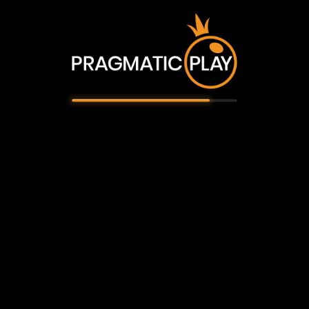
âgées de 18 ans et plus.
Jetez un coup d'œil à certaines de nos récompenses !
Veuillez confirmer que vous avez
l'âge légal requis pour continuer.
Oui, j'ai 18 ans ou plus
Non, ramène-moi
Home
Jeux