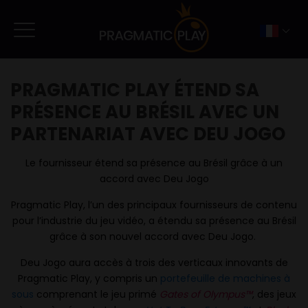
PRAGMATIC PLAY ÉTEND SA
PRÉSENCE AU BRÉSIL AVEC UN
PARTENARIAT AVEC DEU JOGO
Le fournisseur étend sa présence au Brésil grâce à un
accord avec Deu Jogo
Pragmatic Play, l’un des principaux fournisseurs de contenu
pour l’industrie du jeu vidéo, a étendu sa présence au Brésil
grâce à son nouvel accord avec Deu Jogo.
Deu Jogo aura accès à trois des verticaux innovants de
Pragmatic Play, y compris un
portefeuille de machines à
sous
comprenant le jeu primé
Gates of Olympus™
, des jeux