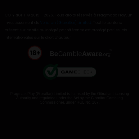
COPYRIGHT © 2015 – 2026. Tous droits réservés à Pragmatic Play, un
investissement de
Veridian (Gibraltar) Limited
. Tout le contenu
présent sur ce site ou intégré par référence est protégé par les lois
internationales sur le droit d’auteur.