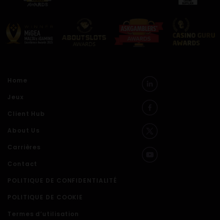
Home
Jeux
Client Hub
About Us
Carrières
Contact
POLITIQUE DE CONFIDENTIALITÉ
POLITIQUE DE COOKIE
Termes d’utilisation