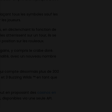
açant tous les symboles sauf les
 les joueurs.
x, en déclenchant la fonction de
s atterrissent sur un tour, ils se
 position sur les rouleaux.
 gains, y compris le crabe doré.
onnalité, avec un nouveau nombre
 qui compte désormais plus de 300
 et 3 Buzzing Wilds ™ en tant que
tout en proposant des
casinos en
 disponibles via une seule API.