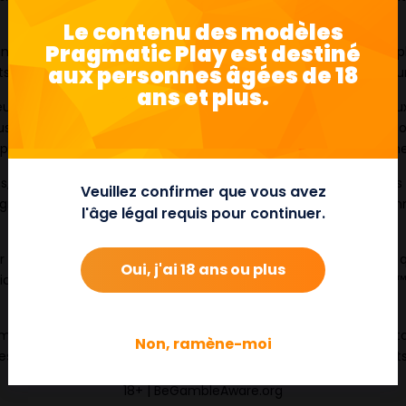
fois la mise du joueur.
Le contenu des modèles
Pragmatic Play est destiné
 apparaître sur n’importe quel rouleau après un tour, en rempl
aux personnes âgées de 18
ts et le crabe doré, ce qui ouvre plus d’opportunités de gain pour
ans et plus.
eut apparaître sur les deuxième, troisième et quatrième rouleau
lus atterrissent sur n’importe quel tour. Si seulement deux symbole
 pour les tours suivants s’ils ont de la place pour descendre d’une
s, un multiplicateur aléatoire de 2x ou 3x est appliqué à tous les
Veuillez confirmer que vous avez
 gratuits supplémentaires pendant le tour réactivera la foncti
l'âge légal requis pour continuer.
aléatoire de tours et un autre multiplicateur aléatoire.
ir son vaste portefeuille avec Lobster Bob’s Crazy Crab Shack™,
Oui, j'ai 18 ans ou plus
blication fait suite aux succès récents Big Bass Amazon Xtreme ™
dernier jeu passionnant à découvrir pour les joueurs.
ement jusqu’à huit
titres de machines
à sous en ligne par mois, 
Non, ramène-moi
es jeux de
bingo
dans le cadre de son portefeuille multi-produits,
18+ | BeGambleAware.org