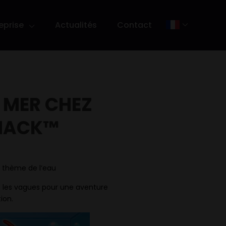
eprise
Actualités
Contact
 MER CHEZ
SHACK™
e thème de l’eau
us les vagues pour une aventure
ion.