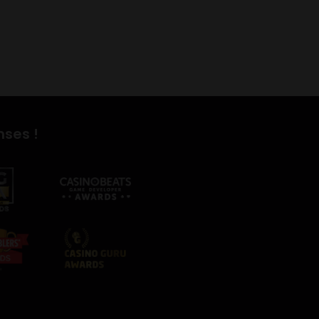
nses !