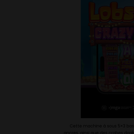
Cette machine à sous 5×3 basée
ancres, ainsi que des crabes dorés