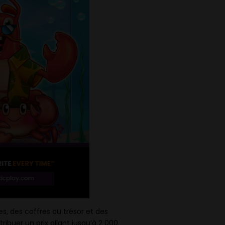
s, des coffres au trésor et des
ribuer un prix allant jusqu’à 2 000