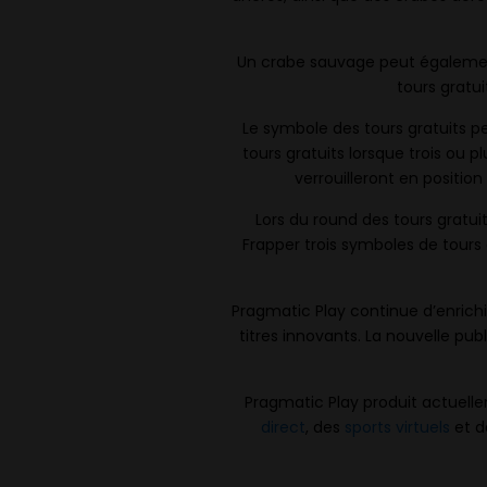
Un crabe sauvage peut également
tours gratui
Le symbole des tours gratuits p
tours gratuits lorsque trois ou p
verrouilleront en position
Lors du round des tours gratuit
Frapper trois symboles de tours
Pragmatic Play continue d’enrich
titres innovants. La nouvelle pu
Pragmatic Play produit actuell
direct
, des
sports virtuels
et d