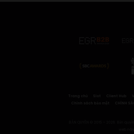
Trang chủ
Slot
Client Hub
V
Chính sách bảo mật
CHÍNH SÁ
BẢN QUYỀN © 2015 – 2026. Bản quyền
web này 