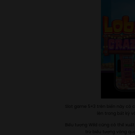
Slot game 5×3 trên biển này có 
lên trong bất kỳ v
Biểu tượng Wild cũng có thể xuất
trừ biểu tượng vòng qu