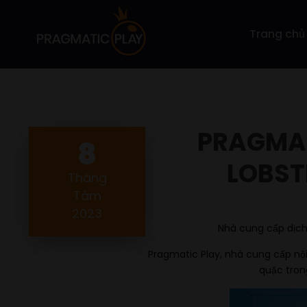
Trang chủ
PRAGMAT
8
LOBST
Tháng
Tám
2023
Nhà cung cấp dịch
Pragmatic Play, nhà cung cấp nộ
quặc tro