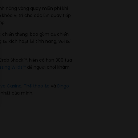
tính năng vòng quay miễn phí khi
khóa vị trí cho các lần quay tiếp
ng.
c chiến thắng, bao gồm cả chiến
 kích hoạt lại tính năng, với số
Crab Shack™, hiện có hơn 300 tựa
zzing Wilds™
để người chơi khám
ive Casino
,
Thể thao ảo
và
Bingo
nhất của mình.