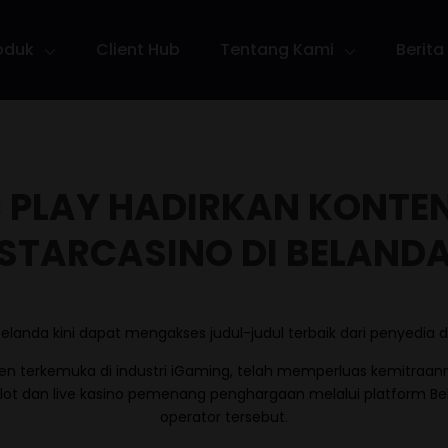
oduk
Client Hub
Tentang Kami
Berita
 PLAY HADIRKAN KONTE
STARCASINO DI BELAND
elanda kini dapat mengakses judul-judul terbaik dari penyedia d
ten terkemuka di industri iGaming, telah memperluas kemitraa
ot dan live kasino pemenang penghargaan melalui platform Be
operator tersebut.