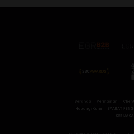
Beranda
Permainan
Clien
Hubungi Kami
SYARAT PEN
KEBIJAKA