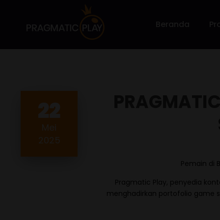
Beranda
Pr
PRAGMATIC
22
Mei
2025
Pemain di B
Pragmatic Play, penyedia kon
menghadirkan portofolio game sl