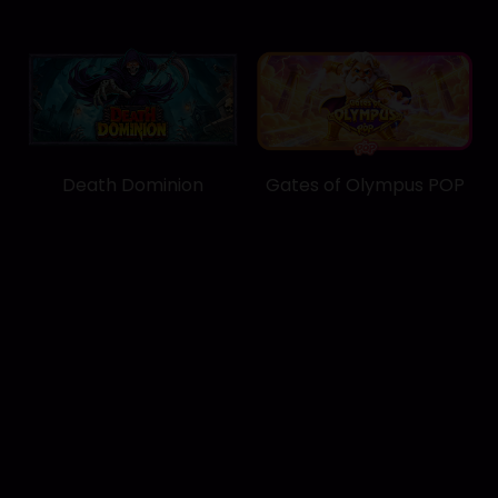
Death Dominion
Gates of Olympus POP