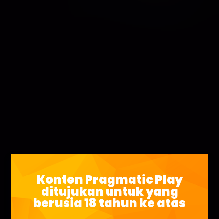
Konten Pragmatic Play
ditujukan untuk yang
berusia 18 tahun ke atas