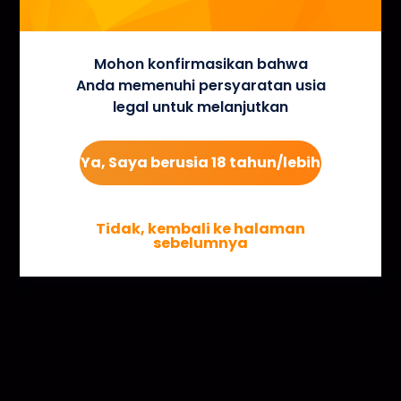
Super Serge
Jade Legends
Mohon konfirmasikan bahwa
Anda memenuhi persyaratan usia
legal untuk melanjutkan
Ya, Saya berusia 18 tahun/lebih
Tidak, kembali ke halaman
sebelumnya