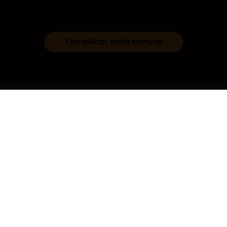
Tampilkan lebih banyak
Permainan Berlisensi dan Bersertifikat