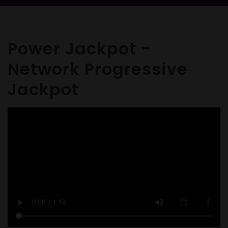
Power Jackpot -
Network Progressive
Jackpot