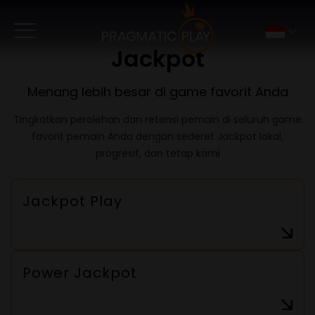
Jackpot
Menang lebih besar di game favorit Anda
Tingkatkan perolehan dan retensi pemain di seluruh game
favorit pemain Anda dengan sederet Jackpot lokal,
progresif, dan tetap kami
Jackpot Play
Power Jackpot