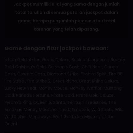
Jackpot memiliki nilai yang sama dengan jumlah
total taruhan di semua putaran jackpot dalam
game, berapa pun jumlah pemain atau total
taruhan yang telah dipasang.
Game dengan fitur jackpot bawaan:
5 Lion Gold, Aztec Gems Deluxe, Book of Kingdoms, Bounty
Gold Caishen’s Gold, Caishen’s Cash, Chilli Heat, Congo
Cash, Cosmic Cash, Diamond Strike, Firebird Spirit, Fire 88,
Fire Strike , Fire Strike 2, Great Rhino, Great Rhino Deluxe,
Lucky New Year, Money Mouse, Monkey Warrior, Mustang
Gold, Panda’s Fortune, Pirate Gold, Pirate Gold Deluxe,
Pyramid King, Queenie, Santa, Temujin Treasures, The
Amazing Money Machine, The Ultimate 5, Wild Spells, Wild
Wild Riches Megaways, Wolf Gold, dan Mystery of the
Orient