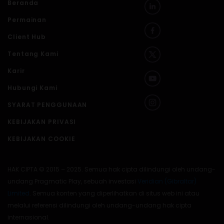
Beranda
Permainan
Client Hub
Tentang Kami
Karir
Hubungi Kami
SYARAT PENGGUNAAN
KEBIJAKAN PRIVASI
KEBIJAKAN COOKIE
HAK CIPTA © 2015 – 2025. Semua hak cipta dilindungi oleh undang-
undang Pragmatic Play, sebuah investasi
Veridian (Gibraltar)
Limited
. Semua konten yang diperlihatkan di situs web ini atau
melalui referensi dilindungi oleh undang-undang hak cipta
internasional.