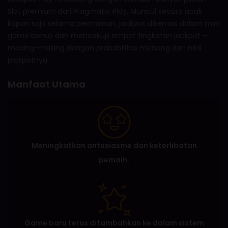
Slot premium dari Pragmatic Play. Muncul secara acak
kapan saja selama permainan, jackpot dikemas dalam mini
game bonus dan mencakup empat tingkatan jackpot –
masing-masing dengan probabilitas menang dan nilai
jackpotnya.
Manfaat Utama
Meningkatkan antusiasme dan keterlibatan
pemain.
Game baru terus ditambahkan ke dalam sistem