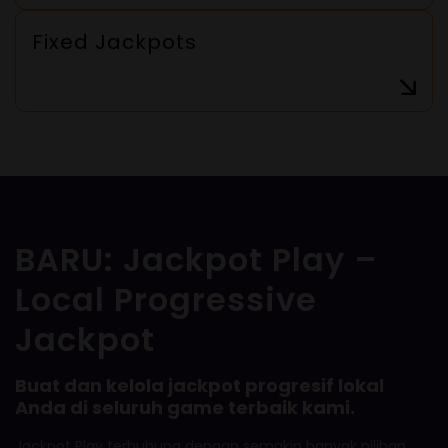
Fixed Jackpots
BARU: Jackpot Play –
Local Progressive
Jackpot
Buat dan kelola jackpot progresif lokal
Anda di seluruh game terbaik kami.
Jackpot Play terhubung dengan semakin banyak pilihan