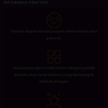
INFORMASI PENTING
Pemain dapat meraih jackpot online dalam satu
putaran.
Besarnya jackpot tidak terkait dengan jumlah
pemain atau total taruhan yang dipasang di
seluruh jaringan.