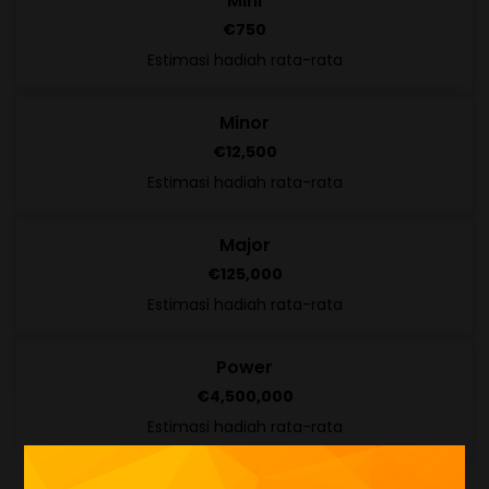
Mini
€750
Estimasi hadiah rata-rata
Minor
€12,500
Estimasi hadiah rata-rata
Major
€125,000
Estimasi hadiah rata-rata
Power
€4,500,000
Estimasi hadiah rata-rata