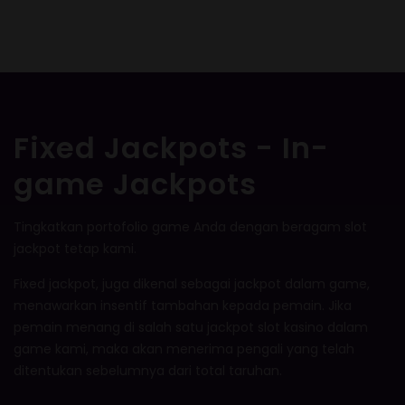
Fixed Jackpots - In-
game Jackpots
Tingkatkan portofolio game Anda dengan beragam slot
jackpot tetap kami.
Fixed jackpot, juga dikenal sebagai jackpot dalam game,
menawarkan insentif tambahan kepada pemain. Jika
pemain menang di salah satu jackpot slot kasino dalam
game kami, maka akan menerima pengali yang telah
ditentukan sebelumnya dari total taruhan.