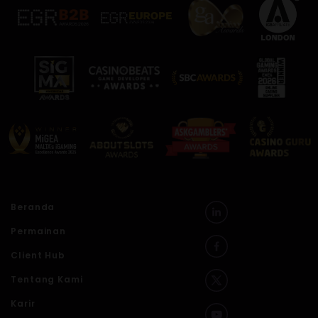
Beranda
Permainan
Client Hub
Tentang Kami
Karir