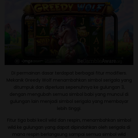
Di permainan dasar terdapat berbagai fitur modifiers.
Mekanik Greedy Wolf menambahkan simbol serigala yang
ditumpuk dan diperluas sepenuhnya ke gulungan 3,
dengan mengubah semua simbol babi yang muncul di
gulungan lain menjadi simbol serigala yang membayar
lebih tinggi.
Fitur tiga babi kecil wild dan respin, menambahkan simbol
wild ke gulungan yang dapat dipindahkan oleh serigala di
mana respin berlangsung sampai semua simbol wild