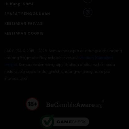
Hubungi Kami
SYARAT PENGGUNAAN
KEBIJAKAN PRIVASI
KEBIJAKAN COOKIE
HAK CIPTA © 2015 – 2025. Semua hak cipta dilindungi oleh undang-
undang Pragmatic Play, sebuah investasi
Veridian (Gibraltar)
Limited
. Semua konten yang diperlihatkan di situs web ini atau
melalui referensi dilindungi oleh undang-undang hak cipta
internasional.