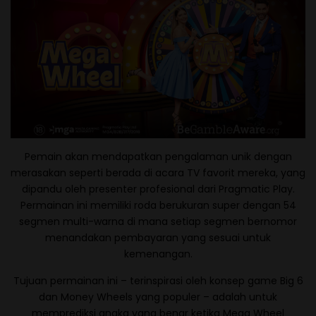
Pemain akan mendapatkan pengalaman unik dengan
merasakan seperti berada di acara TV favorit mereka, yang
dipandu oleh presenter profesional dari Pragmatic Play.
Permainan ini memiliki roda berukuran super dengan 54
segmen multi-warna di mana setiap segmen bernomor
menandakan pembayaran yang sesuai untuk
kemenangan.
Tujuan permainan ini – terinspirasi oleh konsep game Big 6
dan Money Wheels yang populer – adalah untuk
memprediksi angka yang benar ketika Mega Wheel