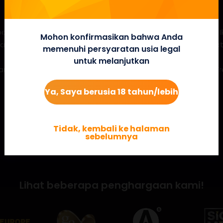
pat dimenangkan jika tiga, empat, atau lima simbol Scatter 
Mohon konfirmasikan bahwa Anda
ng muncul, Free Spin tambahan dan pengali progresif diaktifk
memenuhi persyaratan usia legal
untuk melanjutkan
n kemenangan maksimum hingga x2,100 selama putaran Fr
Ya, Saya berusia 18 tahun/lebih
Tidak, kembali ke halaman
sebelumnya
Lihat beberapa penghargaan kami!