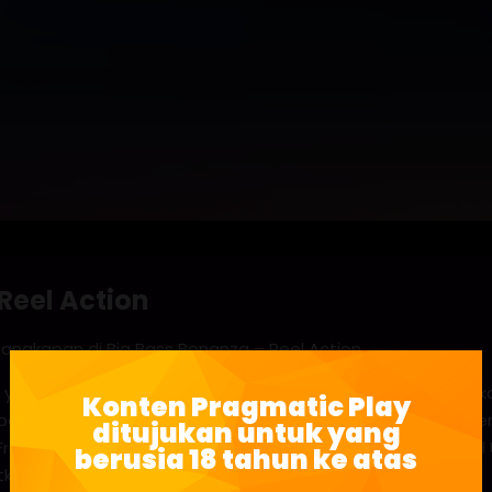
Reel Action
tangkapan di Big Bass Bonanza – Reel Action
ss yang ikonik kembali hadir yang mana petualangan air 5×3 kal
Konten Pragmatic Play
ri hadiah pada beberapa kombinasi kemenangan. Scatter,
ditujukan untuk yang
ee Spin klasik, mendapatkan hadiah besar, di mana simbol U
berusia 18 tahun ke atas
atkan potensi kemenangan.