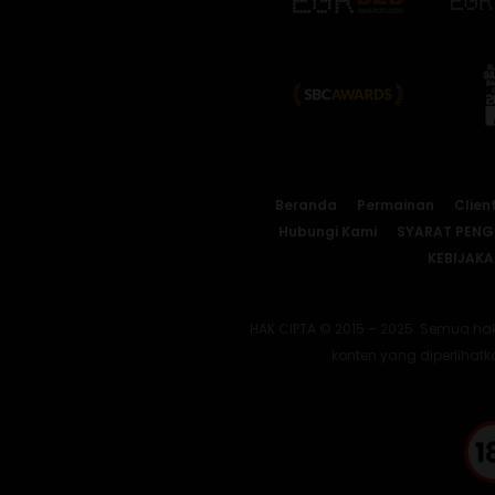
Beranda
Permainan
Clien
Hubungi Kami
SYARAT PEN
KEBIJAKA
HAK CIPTA © 2015 – 2025. Semua ha
konten yang diperlihatk