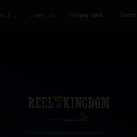
oduk
Client Hub
Tentang Kami
Berita