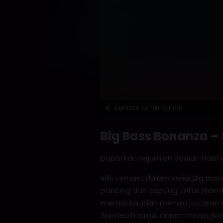
Kembali ke Permainan
Big Bass Bonanza – 
Dapatkan sejumlah hadiah hasil 
Rilis terbaru dalam serial Big Ba
pancing dan capung untuk membe
membuka jalan menuju putaran Fr
Spin lebih lanjut dapat meningk