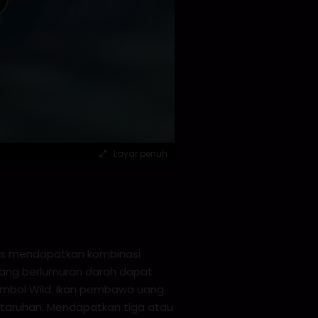
Layar penuh
rus mendapatkan kombinasi
 yang berlumuran darah dapat
mbol Wild. Ikan pembawa uang
 taruhan. Mendapatkan tiga atau