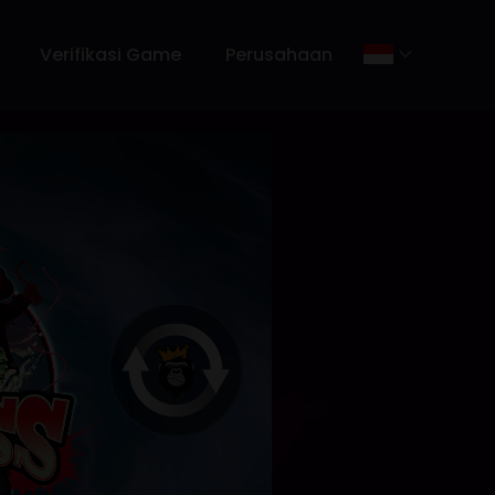
Verifikasi Game
Perusahaan