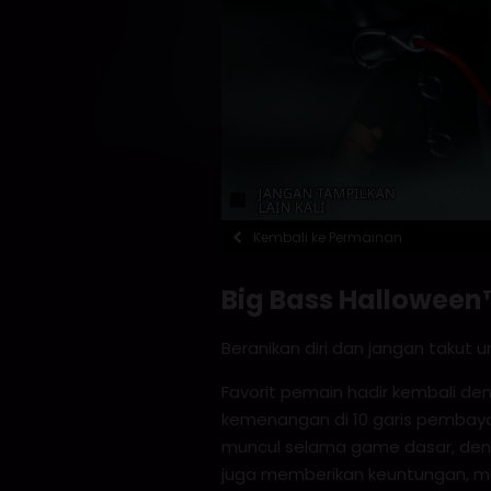
Kembali ke Permainan
Big Bass Halloween
Beranikan diri dan jangan takut 
Favorit pemain hadir kembali d
kemenangan di 10 garis pembayar
muncul selama game dasar, den
juga memberikan keuntungan, mun