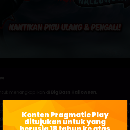
™
untuk menangkap ikan di
Big Bass Halloween.
engan tema Halloween di slot 3×5 ini, yang mana pemain ha
an. Simbol-simbol seperti burung gagak, kail, dan Scatter
Konten Pragmatic Play
gan sang nelayan yang memegang kail berperan sebagai si
ditujukan untuk yang
cul dengan nilai uang acak yang berkisar antara 2x-2,000x
berusia 18 tahun ke atas