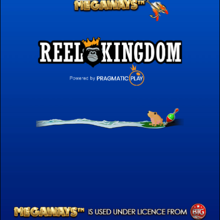
Konten Pragmatic Play
ditujukan untuk yang
berusia 18 tahun ke atas
Lihat beberapa penghargaan kami!
Mohon konfirmasikan bahwa
Anda memenuhi persyaratan usia
legal untuk melanjutkan
Ya, Saya berusia 18 tahun/lebih
Tidak, kembali ke halaman
sebelumnya
Beranda