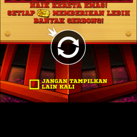
Beranda
Permainan
Ya, Saya berusia 18 tahun/lebih
Client Hub
Tentang Kami
Tidak, kembali ke halaman
sebelumnya
Karir
Hubungi Kami
SYARAT PENGGUNAAN
KEBIJAKAN PRIVASI
KEBIJAKAN COOKIE
HAK CIPTA © 2015 – 2025. Semua hak cipta dilindungi oleh undang-
undang Pragmatic Play, sebuah investasi
Veridian (Gibraltar)
Limited
. Semua konten yang diperlihatkan di situs web ini atau
melalui referensi dilindungi oleh undang-undang hak cipta
internasional.