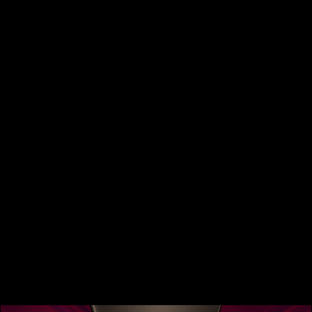
Gold Train™
Naiki kereta emas di Gold Train™, slot video 3×3 dengan
3 baris. Dapatkan peluang untuk menangkan bonus
progresif di mana setiap gerbong memberikan hadiah
acak. Mulailah dengan 5 gerbong dan kumpulkan tiket
emas UPGRADE untuk menambahkan 5 ekstra di setiap
koleksi.
Info Umum Permainan
RTP:
97.16%