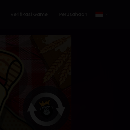
Verifikasi Game
Perusahaan