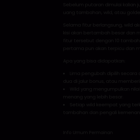
Sebelum putaran dimulai kalian 
uang tambahan, wild, atau golden
Selama fitur berlangsung, wild 
kisi akan bertambah besar dan 
fitur tersebut dengan 10 tambah
pertama pun akan terpicu dan me
Apa yang bisa didapatkan:
Lima pengubah dipilih secara a
dua di jalur bonus, atau membe
Wild yang mengumpulkan nila
menang yang lebih besar.
Setiap wild keempat yang te
tambahan dan pengali kemenang
Info Umum Permainan