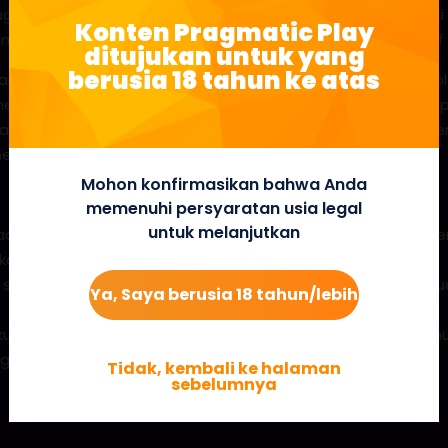
juga bisa mendapatkan hingga lima pengubah yang memiliki 
Konten Pragmatic Play
 wild, dua tambahan freespin, atau memulai fitur progresif d
ditujukan untuk yang
berusia 18 tahun ke atas
akan mengumpulkan nilai semua simbol uang di layar. Saat g
memberikan semua simbol uang yang baru terungkap. Setia
an freespin pada level yang lebih tinggi, maka pengali ke
ningkat 3x, dan 10x pada pemicu ketiga dan terakhir.
Mohon konfirmasikan bahwa Anda
memenuhi persyaratan usia legal
untuk melanjutkan
cak sebelum freespin, banyak simbol uang, wild, atau golden
rikan dua putaran tambahan.
i semua simbol uang, wild emas dan ukuran kotak yang me
Ya, Saya berusia 18 tahun/lebih
rkumpul selama freespin akan memicu ulang permainan bonu
an hingga 10x.
Tidak, kembali ke halaman
sebelumnya