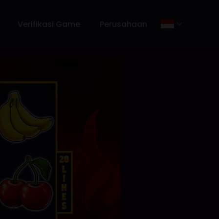
Verifikasi Game
Perusahaan