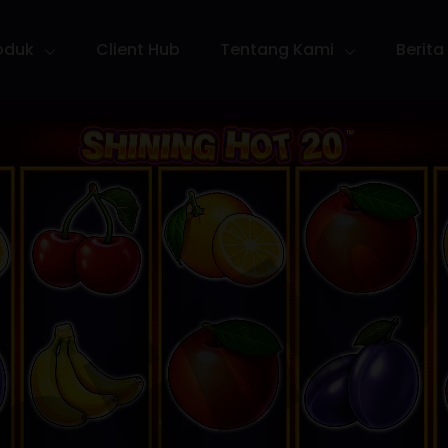
oduk
Client Hub
Tentang Kami
Berita