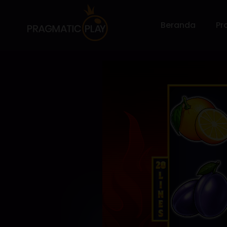
Beranda
Pr