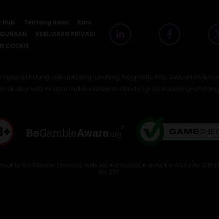
t Hub
Tentang Kami
Karir
GGUNAAN
KEBIJAKAN PRIVASI
N COOKIE
k cipta dilindungi oleh undang-undang Pragmatic Play, sebuah investas
an di situs web ini atau melalui referensi dilindungi oleh undang-undang 