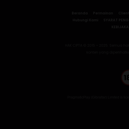
Beranda
Permainan
Clien
Hubungi Kami
SYARAT PEN
KEBIJAKA
HAK CIPTA © 2015 – 2025. Semua ha
konten yang diperlihatk