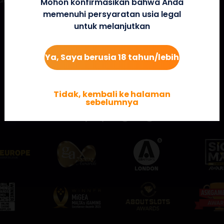
Mohon konfirmasikan bahwa Anda
memenuhi persyaratan usia legal
untuk melanjutkan
Ya, Saya berusia 18 tahun/lebih
Tidak, kembali ke halaman
sebelumnya
Lihat beberapa penghargaan kami!