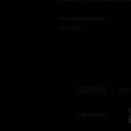
Info Umum Permainan
RTP:
96.35%