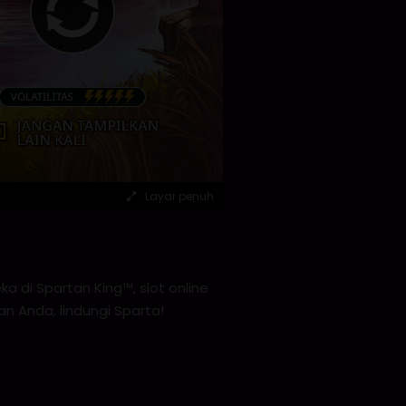
Layar penuh
 di Spartan King™, slot online
n Anda, lindungi Sparta!