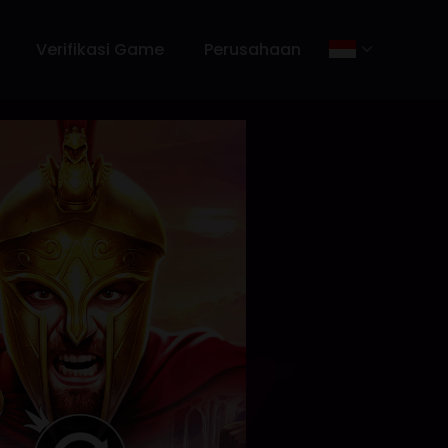
Verifikasi Game
Perusahaan