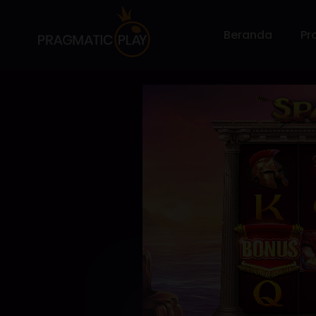
Beranda
Pr