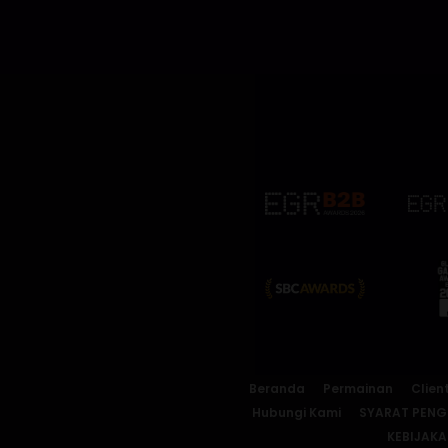
Beranda
Permainan
Clien
Hubungi Kami
SYARAT PEN
KEBIJAKA