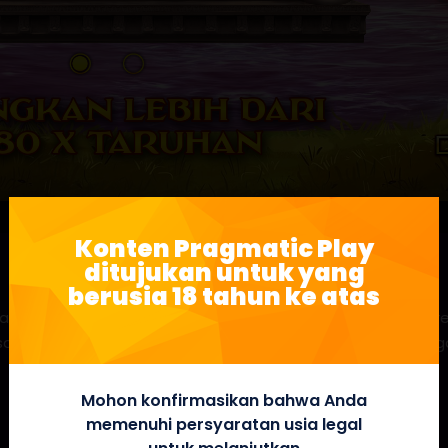
Konten Pragmatic Play
ditujukan untuk yang
berusia 18 tahun ke atas
ja mereka dengan cara apapun! Bergabunglah dengan mereka
ai 2×2 hadir dengan Pengali hingga 25x. Lindungi kemenanga
Mohon konfirmasikan bahwa Anda
memenuhi persyaratan usia legal