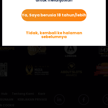
untuk melanjutkan
Ya, Saya berusia 18 tahun/lebih
Lihat beberapa penghargaan kami!
Tidak, kembali ke halaman
sebelumnya
t Hub
Tentang Kami
Karir
GGUNAAN
KEBIJAKAN PRIVASI
N COOKIE