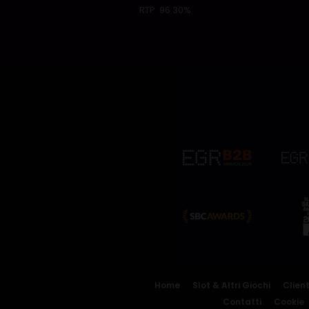
RTP:
96.30%
Home
Slot & Altri Giochi
Clien
Contatti
Cookie