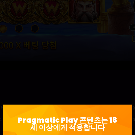
 5,000배의 승리를 선사하는
미다스의손™
에서 미다스의 황금 손길
Pragmatic Play 콘텐츠는 18
1배, 2배 또는 3배의 무작위 승수를 해당 스핀의 총 승리에 추가하
세 이상에게 적용합니다