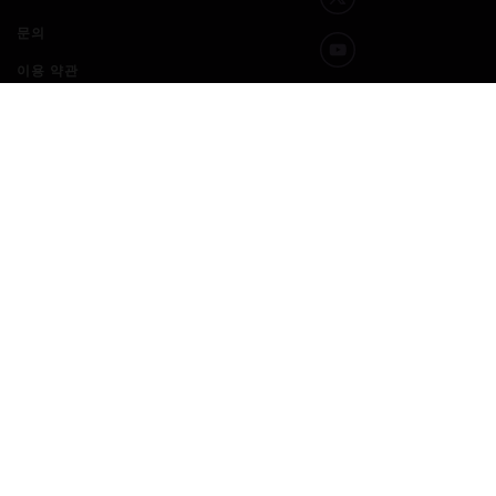
문의
이용 약관
개인 정보 정책
쿠키 정책
© 2015 – 2026. 본 웹사이트의 모든 콘텐츠는 Pragmatic Play,
Veridian
(Gibraltar) Limited
의 투자 자회사에 저작권이 있으며 국제 저작권법의 보호
를 받습니다.