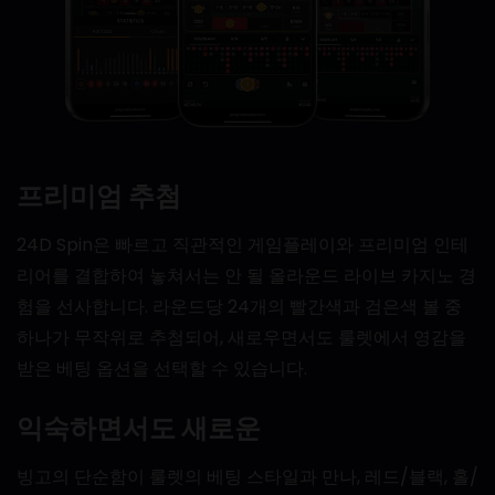
프리미엄 추첨
24D Spin은 빠르고 직관적인 게임플레이와 프리미엄 인테
리어를 결합하여 놓쳐서는 안 될 올라운드 라이브 카지노 경
험을 선사합니다. 라운드당 24개의 빨간색과 검은색 볼 중
하나가 무작위로 추첨되어, 새로우면서도 룰렛에서 영감을
받은 베팅 옵션을 선택할 수 있습니다.
익숙하면서도 새로운
빙고의 단순함이 룰렛의 베팅 스타일과 만나, 레드/블랙, 홀/