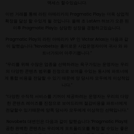
액세스 할수있습니다.
이번 거래를 통해 라틴 아메리카의 Pragmatic Play는 더욱 상업적
확장을 달성 할 수있게 될 것입니다. 올해 초 LatAm 허브가 오픈 된
이후 Pragmatic Play는 상당한 성장을 경험하고있습니다.
Pragmatic Play의 라틴 아메리카 VP 인 Victor Arias는 다음과 같
이 말했습니다.”Novobets는 흥미로운 사업운영자이며 귀사 와 파
트너가되어 아주기쁩니다.”
“우리를 위해 수많은 업종을 선택하려는 욕구가있는 운영자는 우리
의 다양한 콘텐츠 범위를 진정으로 보여줄 수있는 동시에 파트너에
게 통합 비용을 전달할 수 있기 때문에 양 당사자 모두에게 이상적입
니다.”
“다양한 수직적 서비스를 기꺼이 제공하려는 운영자는 우리의 다양
한 콘텐츠 레이즈를 진정으로 보여드리며 절감비용을 파트너에게
전달할수 있기때문에 양쪽 당사자 모두에게 이상적인 선택입니다.”
Novobets 대변인은 다음과 같이 말했습니다.“Pragmatic Play제
공한 완벽한 콘텐츠는 우리에게 포트폴리오를 확장 할 수있는 좋은