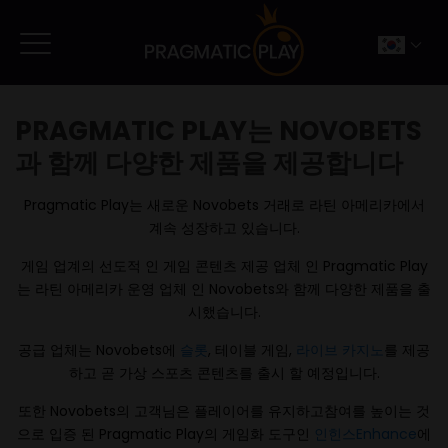
PRAGMATIC PLAY는 NOVOBETS
과 함께 다양한 제품을 제공합니다
Pragmatic Play는 새로운 Novobets 거래로 라틴 아메리카에서
계속 성장하고 있습니다.
게임 업계의 선도적 인 게임 콘텐츠 제공 업체 인 Pragmatic Play
는 라틴 아메리카 운영 업체 인 Novobets와 함께 다양한 제품을 출
시했습니다.
공급 업체는 Novobets에
슬롯
, 테이블 게임,
라이브 카지노
를 제공
하고 곧 가상 스포츠 콘텐츠를 출시 할 예정입니다.
또한 Novobets의 고객님은 플레이어를 유지하고참여를 높이는 것
으로 입증 된 Pragmatic Play의 게임화 도구인
인힌스Enhance
에