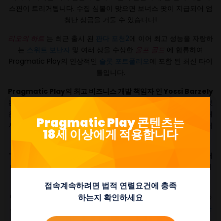
스핀이 트리거됩니다. 수집 심볼이 맞으면 보너스 팟이 지급되어 엄
청난 상금을 거둘 수 있습니다!
리오의 하트
는 최근 출시 된
판다 포천2
에 이어 최고 성능을 자랑하
는
스위트 보난자
및 여러 상을 수상한
울프 골드
에 합류하여
Pragmatic Play의 인상적인
슬롯 포트폴리오
에 포함 된 최신 타이
틀입니다.
Pragmatic Play
의
최고
비즈니스
개발
책임자
인
Yossi Barzely
는
다음과
같이
말했습니다
. “다양한 제품 포트폴리오를 개발하는 것
은 성장할 것으로 보이는 모든 공급 업체에게 매우 중요하며 계속해
Pragmatic Play 콘텐츠는
서 성장하는 제품에 또 다른 스릴 넘치는 슬롯 게임을 추가하게되어
18세 이상에게 적용합니다
매우 기쁘게 생각합니다.
“
리오의
하트
는 세계에서 가장 상징적 인 거리 파티 중 하나를 통해
다채로운 모험을 즐길 수 있으며, 플레이어가이 환상적인 슬롯에서
비트를 느끼고 재미있는 게임 체험을 즐길 수 있기를 기대됩니다 !
접속계속하려면 법적 연렬요건에 충족
하는지 확인하세요
현재 Pragmatic Play는 매달 최대 5개의
새로운 슬롯 타이틀
을 출
시하고있으며, 여러 수직 제품과의 단일 API 통합을 통해
라이브 카
지노
과
빙고
등제품을 제공하고있습니다