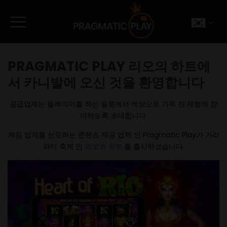
PRAGMATIC PLAY 리오의 하트에
서 카니발에 오신 것을 환영합니다
공급업체는 플레이어를 최신 슬롯에서 색상으로 가득 찬 체험에 참
여하도록 초대합니다.
게임 업계를 선도하는 콘텐츠 제공 업체 인 Pragmatic Play가 거리
파티 축제 인
리오의 하트
를 출시하셨습니다.