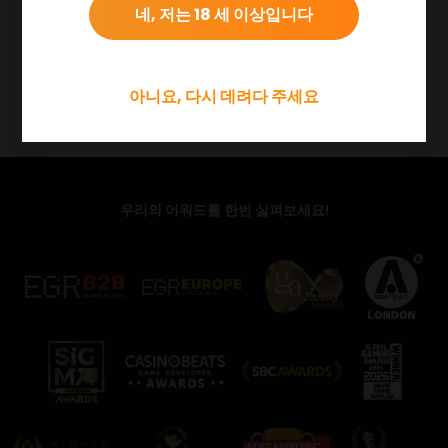
네, 저는 18 세 이상입니다
18+ | BeGambleAware.org
아니요, 다시 데려다 주세요
우리의 어워드를 한번 살펴보세요!