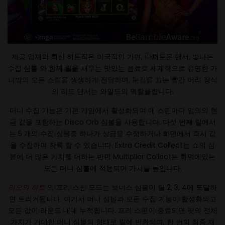
제공 업체의 최신 히트작은 이국적인 가면, 다채로운 댄서, 빛나는
수집 심볼 와 함께 릴을 채우는 맛있는 음료로 세계적으로 유명한 카
니발의 모든 스릴을 생생하게 전달하며, 눈길을 끄는 빨간 머리 장식
의 리드 댄서는 와일드의 역할을합니다.
머니 수집 기능은 기본 게임에서 활성화되며 매 스핀마다 임의의 현
금 값을 포함하는 Disco Orb 심볼을 사용합니다. 다섯 번째 릴에서
는 5 개의 수집 심볼중 하나가 상금을 수정하거나 화면에서 즉시 값
을 수집하여 착륙 할 수 있습니다. Extra Credit Collect는 쇼의 심
볼에 더 많은 가치를 더하는 반면 Multiplier Collect는 화면에있는
모든 머니 심볼에 적용되어 가치를 높입니다.
리오의
하트
의 프리 스핀 모드는 보너스 심볼이 릴 2, 3, 4에 도달하
면 트리거됩니다. 여기서 머니 심볼과 모든 수집 기능이 활성화되고
모든 값이 라운드 내내 누적됩니다. 프리 스핀이 종료되면 팟의 전체
가치가 거대한 머니 심볼의 형태로 릴에 반환되며, 한 번의 최종 재