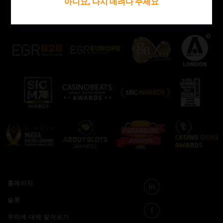
아니요, 다시 데려다 주세요
우리의 어워드를 한번 살펴보세요!
홈페이지
슬롯
우리에 대해 알아보기