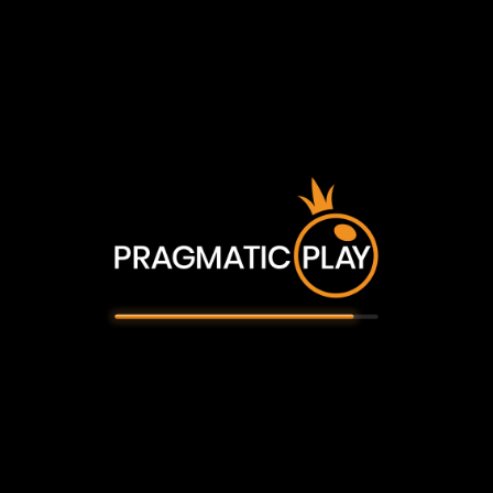
odblokowanej siatce
Trafienie kolejnych symboli Scatter pozwala na
odblokowanie do czterech siatek w trakcie trwania
Treści strony Pragmatic
funkcji
Play są przeznaczone dla
osób, które ukończyły 18
lat
Podstawowe informacje
o grze
RTP:
96.06%
Proszę potwierdzić, że spełniasz
wymagania wiekowe, aby
kontynuować
Rzuć okiem na niektóre z naszych nagród!
Tak, mam 18 lat lub więcej