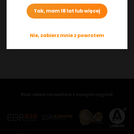
Pragmatic Play produkuje obecnie do ośmiu
tytułów
slotów
miesięcznie, dostarczając jednocześnie
gry
Tak, mam 18 lat lub więcej
kasynowe na żywo
,
sporty wirtualne
i
gry bingo
w ramach
swojego wieloproduktowego portfolio, dostępnego za
pośrednictwem jednego API.
Nie, zabierz mnie z powrotem
18+ | BeGambleAware.org
Rzuć okiem na niektóre z naszych nagród!