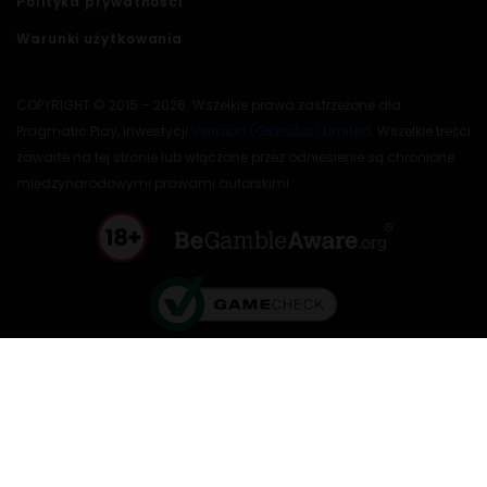
Polityka prywatności
Warunki użytkowania
COPYRIGHT © 2015 – 2026. Wszelkie prawa zastrzeżone dla
Pragmatic Play, inwestycji
Veridian (Gibraltar) Limited
. Wszelkie treści
zawarte na tej stronie lub włączone przez odniesienie są chronione
międzynarodowymi prawami autorskimi.