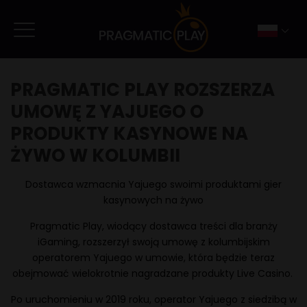
PRAGMATIC PLAY ROZSZERZA
UMOWĘ Z YAJUEGO O
PRODUKTY KASYNOWE NA
ŻYWO W KOLUMBII
Dostawca wzmacnia Yajuego swoimi produktami gier
kasynowych na żywo
Pragmatic Play, wiodący dostawca treści dla branży
iGaming, rozszerzył swoją umowę z kolumbijskim
operatorem Yajuego w umowie, która będzie teraz
obejmować wielokrotnie nagradzane produkty Live Casino.
Po uruchomieniu w 2019 roku, operator Yajuego z siedzibą w