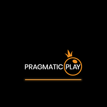
Veja alguns dos nosso prémios!
O conteúdo da
Pragmatic Play é
destinado a pessoas
com 18 anos ou mais
anos
Confirme que você se enquadra
nos requisitos de idade legal para
continuar
Sim, tenho 18 anos ou mais
anos