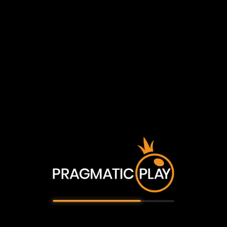
Jogo
RTP:
96.00%
O conteúdo da
Veja alguns dos nosso prémios!
Pragmatic Play é
destinado a pessoas
com 18 anos ou mais
anos
Confirme que você se enquadra
nos requisitos de idade legal para
continuar