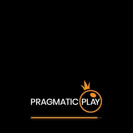
Jogo
RTP:
94.00%
O conteúdo da
Veja alguns dos nosso prémios!
Pragmatic Play é
destinado a pessoas
com 18 anos ou mais
anos
Confirme que você se enquadra
nos requisitos de idade legal para
continuar