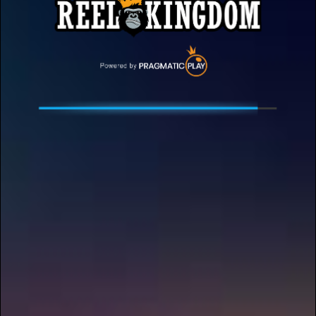
anos
Veja alguns dos nosso prémios!
Confirme que você se enquadra
nos requisitos de idade legal para
continuar
Sim, tenho 18 anos ou mais
anos
Nao, voltar a trás